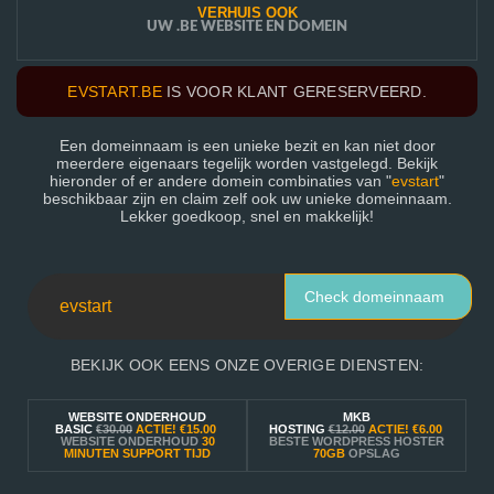
VERHUIS OOK
UW .BE WEBSITE EN DOMEIN
EVSTART.BE
IS VOOR KLANT GERESERVEERD.
Een domeinnaam is een unieke bezit en kan niet door
meerdere eigenaars tegelijk worden vastgelegd. Bekijk
hieronder of er andere domein combinaties van "
evstart
"
beschikbaar zijn en claim zelf ook uw unieke domeinnaam.
Lekker goedkoop, snel en makkelijk!
Check domeinnaam
BEKIJK OOK EENS ONZE OVERIGE DIENSTEN:
WEBSITE ONDERHOUD
MKB
BASIC
€30.00
ACTIE!
€15.00
HOSTING
€12.00
ACTIE!
€6.00
WEBSITE ONDERHOUD
30
BESTE WORDPRESS HOSTER
MINUTEN SUPPORT TIJD
70GB
OPSLAG