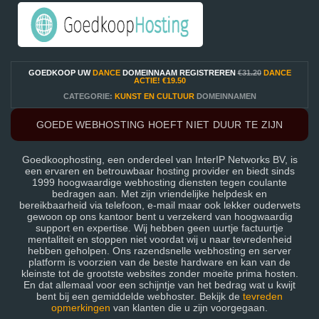
GOEDKOOP UW
DANCE
DOMEINNAAM REGISTREREN
€31.20
DANCE
ACTIE!
€19.50
CATEGORIE:
KUNST EN CULTUUR
DOMEINNAMEN
GOEDE WEBHOSTING HOEFT NIET DUUR TE ZIJN
Goedkoophosting, een onderdeel van InterIP Networks BV, is
een ervaren en betrouwbaar hosting provider en biedt sinds
1999 hoogwaardige webhosting diensten tegen coulante
bedragen aan. Met zijn vriendelijke helpdesk en
bereikbaarheid via telefoon, e-mail maar ook lekker ouderwets
gewoon op ons kantoor bent u verzekerd van hoogwaardig
support en expertise. Wij hebben geen uurtje factuurtje
mentaliteit en stoppen niet voordat wij u naar tevredenheid
hebben geholpen. Ons razendsnelle webhosting en server
platform is voorzien van de beste hardware en kan van de
kleinste tot de grootste websites zonder moeite prima hosten.
En dat allemaal voor een schijntje van het bedrag wat u kwijt
bent bij een gemiddelde webhoster. Bekijk de
tevreden
opmerkingen
van klanten die u zijn voorgegaan.